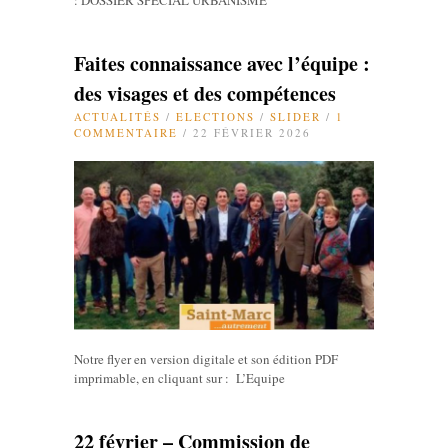
: DOSSIER SPECIAL URBANISME
Faites connaissance avec l’équipe :
des visages et des compétences
ACTUALITÉS
/
ELECTIONS
/
SLIDER
/
1
COMMENTAIRE
/ 22 FÉVRIER 2026
Notre flyer en version digitale et son édition PDF
imprimable, en cliquant sur : L’Equipe
22 février – Commission de