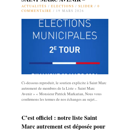
ACTUALITÉS
/
ELECTIONS
/
SLIDER
/
0
COMMENTAIRE
/ 19 MARS 2026
Ci-dessous reproduit, le soutien explicite à Saint Marc
autrement de membres de la Liste « Saint Marc
Avenir » « Monsieur Patrick Markarian, Nous vous
confirmons les termes de nos échanges au sujet...
C’est officiel : notre liste Saint
Marc autrement est déposée pour