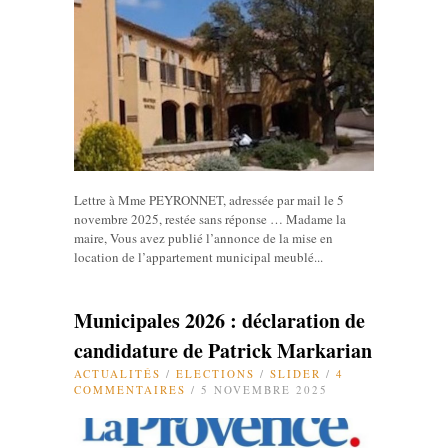
Lettre à Mme PEYRONNET, adressée par mail le 5
novembre 2025, restée sans réponse … Madame la
maire, Vous avez publié l’annonce de la mise en
location de l’appartement municipal meublé...
Municipales 2026 : déclaration de
candidature de Patrick Markarian
ACTUALITÉS
/
ELECTIONS
/
SLIDER
/
4
COMMENTAIRES
/ 5 NOVEMBRE 2025