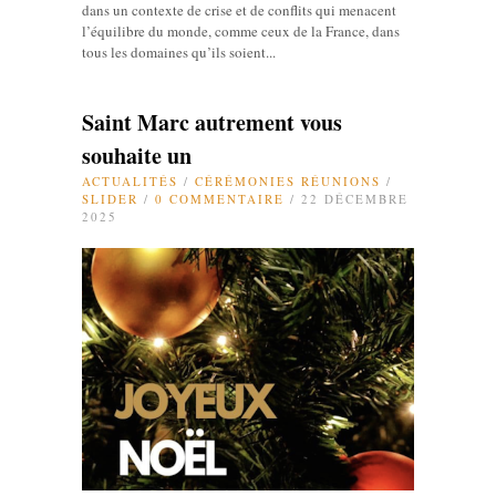
dans un contexte de crise et de conflits qui menacent
l’équilibre du monde, comme ceux de la France, dans
tous les domaines qu’ils soient...
Saint Marc autrement vous
souhaite un
ACTUALITÉS
/
CÉRÉMONIES RÉUNIONS
/
SLIDER
/
0 COMMENTAIRE
/ 22 DÉCEMBRE
2025