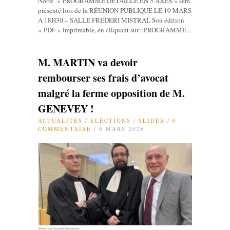
Notre « PROGRAMME DÉTAILLÉ EN 5 AXES » sera
présenté lors de la RÉUNION PUBLIQUE LE 10 MARS
A 18H30 – SALLE FREDERI MISTRAL Son édition
« PDF » imprimable, en cliquant sur : PROGRAMME...
M. MARTIN va devoir
rembourser ses frais d’avocat
malgré la ferme opposition de M.
GENEVEY !
ACTUALITÉS
/
ELECTIONS
/
SLIDER
/
0
COMMENTAIRE
/ 6 MARS 2026