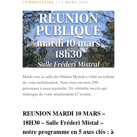
COMMENTAIRE
/ 12 MARS 2026
Mardi soir, la salle des Fréderi Mistral a vibré au rythme
de votre mobilisation. Vous étiez environ 200
personnes à nous rejoindre. Un véritable succès qui
témoigne de votre attachement à l’avenir...
REUNION MARDI 10 MARS –
18H30 – Salle Fréderi Mistal –
notre programme en 5 axes clés : à