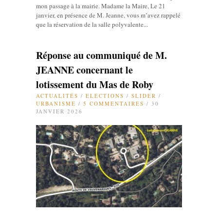
mon passage à la mairie. Madame la Maire, Le 21
janvier, en présence de M. Jeanne, vous m’avez rappelé
que la réservation de la salle polyvalente...
Réponse au communiqué de M.
JEANNE concernant le
lotissement du Mas de Roby
ACTUALITÉS
/
ELECTIONS
/
SLIDER
/
URBANISME
/
5 COMMENTAIRES
/ 30
JANVIER 2026